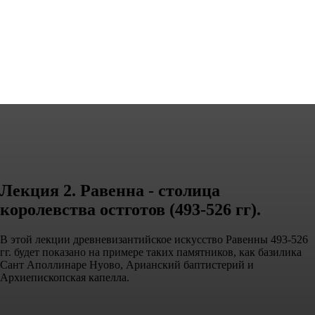
Лекция 2. Равенна - столица
королевства остготов (493-526 гг).
В этой лекции древневизантийское искусство Равенны 493-526
гг. будет показано на примере таких памятников, как базилика
Сант Аполлинаре Нуово, Арианский баптистерий и
Архиепископская капелла.