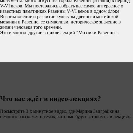
монументального искусства города Равенны (Италия) в период
V-VI веков. Мы постарались собрать все самое интересное о
известных памятниках Равенны V-VI веков в одном блоке.
Возникновение и развитие культуры древневизантийской
мозаики в Равенне, ее символизм, историческое значение в
жизни человека того времени.
Это и многое другое в цикле лекций "Мозаики Равенны".
Что вас ждёт в видео-лекциях?
Посмотрите 3-х минутное видео, где Марина Заиграйкина
немного расскажет о темах, которые будут затронуты в лекциях.