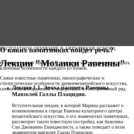
О каких памятниках пойдет речь?
БЕСПЛАТНОЕ ОБУЧЕНИЕ В ARTWORKER SCHOOL
Лекции "Мозаики Равенны"
О чем расскажет Марина? В описании мы постарались собрать
ключевые особенности каждого из блоков.
Самые известные памятники, иконографические и
стилистические особенности древневезантийского искусства,
Лекция 1.1. Эпоха расцвета Равенны.
символика изображений и интересный иллюстративный ряд.
Мавзолей Галлы Плацидии.
Вступительная лекция, в которой Марина расскажет о
возникновении в городе Равенна культурного центра
византийского искусства, о его знаменитых памятниках,
рассмотрит такую известную постройку, как базилика
Сан Джованни Еванджелиста, а также поведает о всем
знаменитом мавзолее Галлы Плацидии.