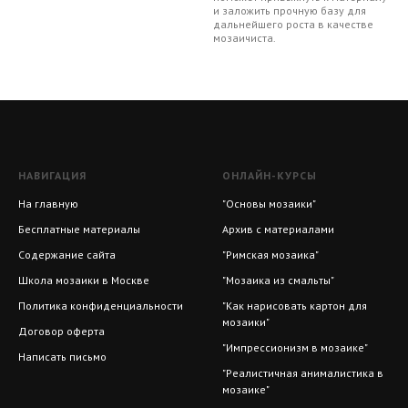
и заложить прочную базу для
дальнейшего роста в качестве
мозаичиста.
НАВИГАЦИЯ
ОНЛАЙН-КУРСЫ
На главную
"Основы мозаики"
Бесплатные материалы
Архив с материалами
Содержание сайта
"Римская мозаика"
Школа мозаики в Москве
"Мозаика из смальты"
Политика конфиденциальности
"Как нарисовать картон для
мозаики"
Договор оферта
"Импрессионизм в мозаике"
Написать письмо
"Реалистичная анималистика в
мозаике"