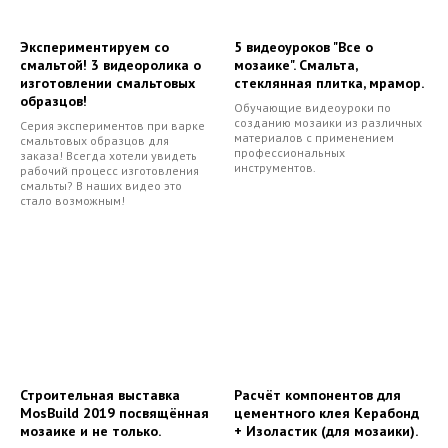
Экспериментируем со
5 видеоуроков "Все о
смальтой! 3 видеоролика о
мозаике". Смальта,
изготовлении смальтовых
стеклянная плитка, мрамор.
образцов!
Обучающие видеоуроки по
созданию мозаики из различных
Серия экспериментов при варке
материалов с применением
смальтовых образцов для
профессиональных
заказа! Всегда хотели увидеть
инструментов.
рабочий процесс изготовления
смальты? В наших видео это
стало возможным!
Строительная выставка
Расчёт компонентов для
MosBuild 2019 посвящённая
цементного клея Керабонд
мозаике и не только.
+ Изоластик (для мозаики).