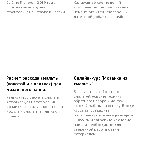
Со 2 по 5 апреля 2019 года
Калькулятор соотношений
прошла самая крупная
компонентов для смешивания
строительная выставка в России.
цементного клея Kerabond T и
латексной добавки Isolastic
Расчёт расхода смальты
Онлайн-курс "Мозаика из
(колотой и в плитках) для
смальты"
мозаичного панно.
Вы научитесь работать со
смальтой, освоите технику
Калькулятор расчета смальты
обратного набора и монтаж
ArtWorker для изготовления
готовой работы на основу. В ходе
мозаики из смальты колотой на
курса вы создадите
модуль и смальты в плитках и
полноценную мозаику размером
блинах.
55×55 см и закрепите ключевые
навыки, необходимые для
уверенной работы с этим
материалом.