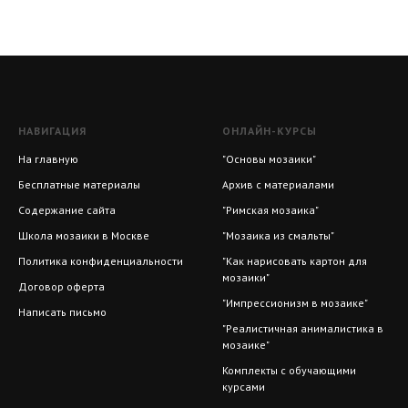
НАВИГАЦИЯ
ОНЛАЙН-КУРСЫ
На главную
"Основы мозаики"
Бесплатные материалы
Архив с материалами
Содержание сайта
"Римская мозаика"
Школа мозаики в Москве
"Мозаика из смальты"
Политика конфиденциальности
"Как нарисовать картон для
мозаики"
Договор оферта
"Импрессионизм в мозаике"
Написать письмо
"Реалистичная анималистика в
мозаике"
Комплекты с обучающими
курсами