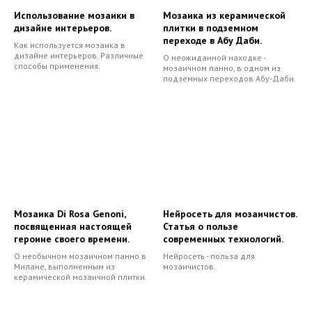
Использование мозаики в
Мозаика из керамической
дизайне интерьеров.
плитки в подземном
переходе в Абу Даби.
Как используется мозаика в
дизайне интерьеров. Различные
О неожиданной находке -
способы применения.
мозаичном панно, в одном из
подземных переходов Абу-Даби.
Мозаика Di Rosa Genoni,
Нейросеть для мозаичистов.
посвященная настоящей
Статья о пользе
героине своего времени.
современных технологий.
О необычном мозаичном панно в
Нейросеть - польза для
Милане, выполненным из
мозаичистов.
керамической мозаичной плитки.