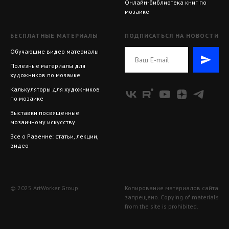
Онлайн-библиотека книг по
мозаике
БЕСПЛАТНЫЕ МАТЕРИАЛЫ
ПОДПИСАТЬСЯ НА НОВОСТИ
Обучающие видео материалы
Полезные материалы для
художников по мозаике
Калькуляторы для художников
по мозаике
Выставки посвященные
мозаичному искусству
Все о Равенне: статьи, лекции,
видео
© 2025 ArtWorker Group
Копирование материалов сайта
запрещено. Copying of materials
from the site is prohibited.