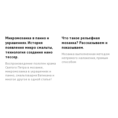
Микромозаика в панно и
Что такое рельефная
украшениях. История
мозаика? Рассказываем и
появления микро смальты,
показываем.
технология создания нано
Мозаика выполненная методом
тессер.
непрямого наложения, прямым
способом
Воспроизведение полотен храма
Святого Петра в мозаике,
микромозаика в украшениях и
панно, смальтоварня Ватикана и
многое другое в одной статье!