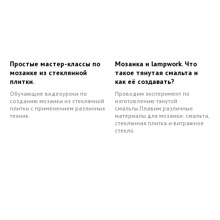
Простые мастер-классы по
Мозаика и lampwork. Что
мозаике из стеклянной
такое тянутая смальта и
плитки.
как её создавать?
Обучающие видеоуроки по
Проводим эксперимент по
созданию мозаики из стеклянной
изготовлению тянутой
плитки с применением различных
смальты.Плавим различные
техник.
материалы для мозаики: смальта,
стеклянная плитка и витражное
стекло.