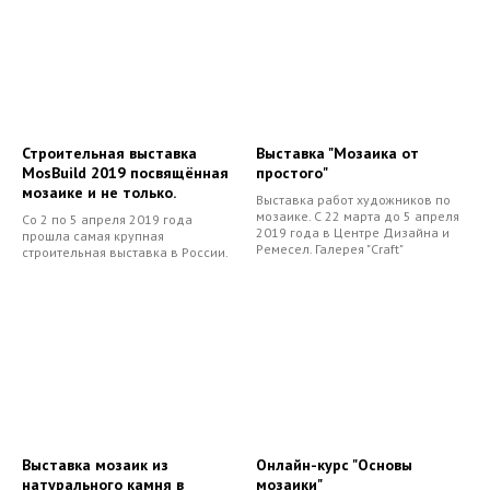
Строительная выставка
Выставка "Мозаика от
MosBuild 2019 посвящённая
простого"
мозаике и не только.
Выставка работ художников по
мозаике. С 22 марта до 5 апреля
Со 2 по 5 апреля 2019 года
2019 года в Центре Дизайна и
прошла самая крупная
Ремесел. Галерея "Craft"
строительная выставка в России.
Выставка мозаик из
Онлайн-курс "Основы
натурального камня в
мозаики"