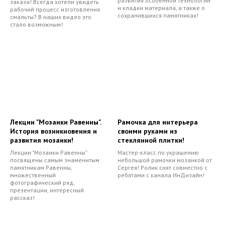
развития особенной технологии
заказа! Всегда хотели увидеть
и кладки материала, а также о
рабочий процесс изготовления
сохранившихся памятниках!
смальты? В наших видео это
стало возможным!
Лекции "Мозаики Равенны".
Рамочка для интерьера
История возникновения и
своими руками из
развития мозаики!
стеклянной плитки!
Лекции "Мозаики Равенны"
Мастер-класс по украшению
посвящены самым знаменитым
небольшой рамочки мозаикой от
памятникам Равенны,
Сергея! Ролик снят совместно с
множественный
ребятами с канала ИнДизайн!
фотографический ряд,
презентации, интересный
рассказ!