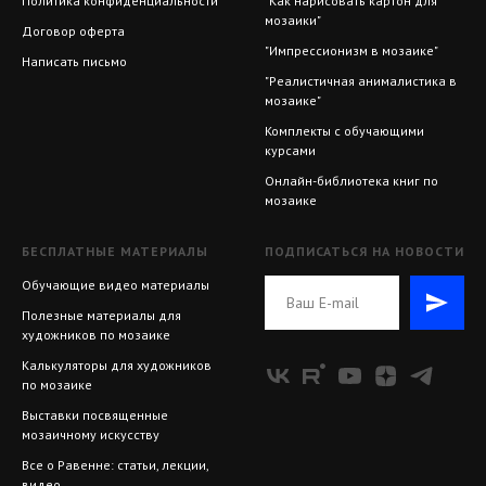
Политика конфиденциальности
"Как нарисовать картон для
мозаики"
Договор оферта
"Импрессионизм в мозаике"
Написать письмо
"Реалистичная анималистика в
мозаике"
Комплекты с обучающими
курсами
Онлайн-библиотека книг по
мозаике
БЕСПЛАТНЫЕ МАТЕРИАЛЫ
ПОДПИСАТЬСЯ НА НОВОСТИ
Обучающие видео материалы
Полезные материалы для
художников по мозаике
Калькуляторы для художников
по мозаике
Выставки посвященные
мозаичному искусству
Все о Равенне: статьи, лекции,
видео