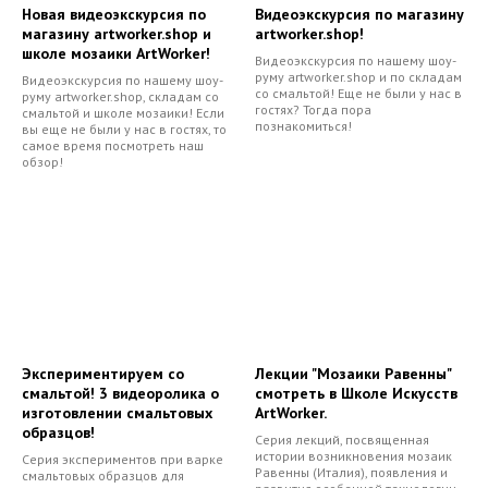
Новая видеоэкскурсия по
Видеоэкскурсия по магазину
магазину artworker.shop и
artworker.shop!
школе мозаики ArtWorker!
Видеоэкскурсия по нашему шоу-
руму artworker.shop и по складам
Видеоэкскурсия по нашему шоу-
со смальтой! Еще не были у нас в
руму artworker.shoр, складам со
гостях? Тогда пора
смальтой и школе мозаики! Если
познакомиться!
вы еще не были у нас в гостях, то
самое время посмотреть наш
обзор!
Экспериментируем со
Лекции "Мозаики Равенны"
смальтой! 3 видеоролика о
смотреть в Школе Искусств
изготовлении смальтовых
ArtWorker.
образцов!
Серия лекций, посвященная
истории возникновения мозаик
Серия экспериментов при варке
Равенны (Италия), появления и
смальтовых образцов для