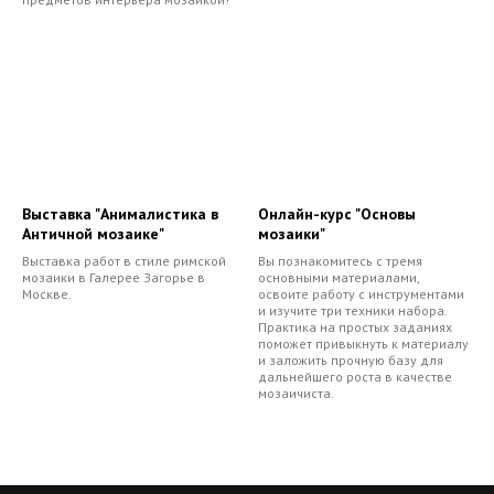
Выставка "Анималистика в
Онлайн-курс "Основы
Античной мозаике"
мозаики"
Выставка работ в стиле римской
Вы познакомитесь с тремя
мозаики в Галерее Загорье в
основными материалами,
Москве.
освоите работу с инструментами
и изучите три техники набора.
Практика на простых заданиях
поможет привыкнуть к материалу
и заложить прочную базу для
дальнейшего роста в качестве
мозаичиста.