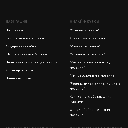
НАВИГАЦИЯ
ОНЛАЙН-КУРСЫ
На главную
"Основы мозаики"
Бесплатные материалы
Архив с материалами
Содержание сайта
"Римская мозаика"
Школа мозаики в Москве
"Мозаика из смальты"
Политика конфиденциальности
"Как нарисовать картон для
мозаики"
Договор оферта
"Импрессионизм в мозаике"
Написать письмо
"Реалистичная анималистика в
мозаике"
Комплекты с обучающими
курсами
Онлайн-библиотека книг по
мозаике