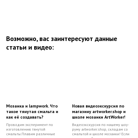
Возможно, вас заинтересуют данные
статьи и видео:
Мозаика и lampwork. Что
Новая видеоэкскурсия по
такое тянутая смальта и
магазину artworker.shop и
как её создавать?
школе мозаики ArtWorker!
Проводим эксперимент по
Видеоэкскурсия по нашему шоу-
изготовлению тянутой
руму artworker.shoр, складам со
смальты.Плавим различные
смальтой и школе мозаики! Если