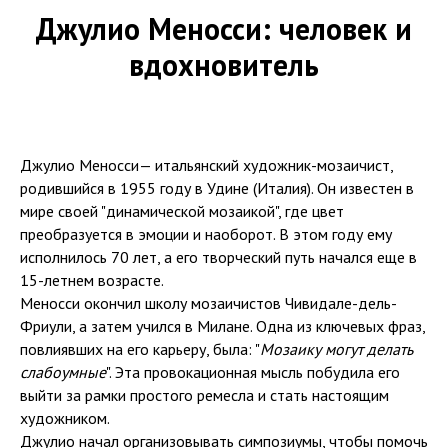
Джулио Меносси: человек и
вдохновитель
Джулио Меносси— итальянский художник-мозаичист,
родившийся в 1955 году в Удине (Италия). Он известен в
мире своей "динамической мозаикой", где цвет
преобразуется в эмоции и наоборот. В этом году ему
исполнилось 70 лет, а его творческий путь начался еще в
15-летнем возрасте.
Меносси окончил школу мозаичистов Чивидале-дель-
Фриули, а затем учился в Милане. Одна из ключевых фраз,
повлиявших на его карьеру, была: "
Мозаику могут делать
слабоумные
". Эта провокационная мысль побудила его
выйти за рамки простого ремесла и стать настоящим
художником.
Джулио начал организовывать симпозиумы, чтобы помочь