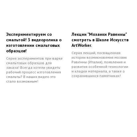
Экспериментируем со
Лекции "Мозаики Равенны"
смальтой! 3 видеоролика о
смотреть в Школе Искусств
изготовлении смальтовых
ArtWorker.
образцов!
Серия лекций, посвященная
истории возникновения мозаик
Серия экспериментов при варке
Равенны (Италия), появления и
смальтовых образцов для
развития особенной технологии
заказа! Всегда хотели увидеть
и кладки материала, а также о
рабочий процесс изготовления
сохранившихся памятниках!
смальты? В наших видео это
стало возможным!