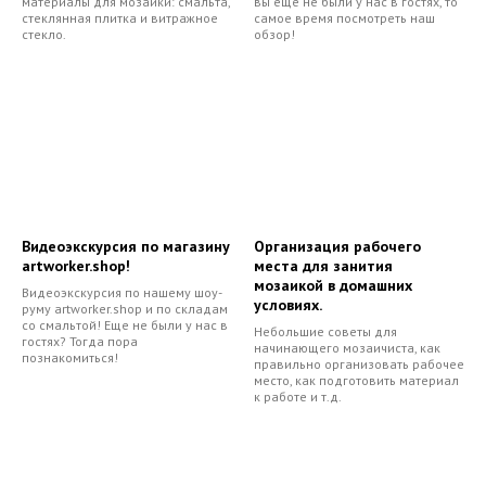
материалы для мозаики: смальта,
вы еще не были у нас в гостях, то
стеклянная плитка и витражное
самое время посмотреть наш
стекло.
обзор!
Видеоэкскурсия по магазину
Организация рабочего
artworker.shop!
места для занития
мозаикой в домашних
Видеоэкскурсия по нашему шоу-
условиях.
руму artworker.shop и по складам
со смальтой! Еще не были у нас в
Небольшие советы для
гостях? Тогда пора
начинающего мозаичиста, как
познакомиться!
правильно организовать рабочее
место, как подготовить материал
к работе и т.д.