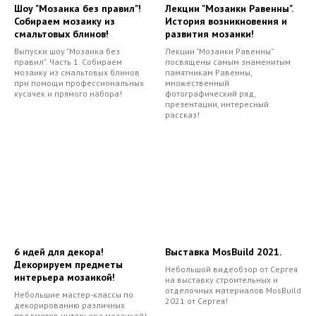
Шоу "Мозаика без правил"!
Лекции "Мозаики Равенны".
Собираем мозаику из
История возникновения и
смальтовых блинов!
развития мозаики!
Выпуски шоу "Мозаика без
Лекции "Мозаики Равенны"
правил". Часть 1. Собираем
посвящены самым знаменитым
мозаику из смальтовых блинов
памятникам Равенны,
при помощи профессиональных
множественный
кусачек и прямого набора!
фотографический ряд,
презентации, интересный
рассказ!
6 идей для декора!
Выставка MosBuild 2021.
Декорируем предметы
Небольшой видеобзор от Сергея
интерьера мозаикой!
на выставку строительных и
отделочных материалов MosBuild
Небольшие мастер-классы по
2021 от Сергея!
декорированию различных
предметов интерьера мозаикой!