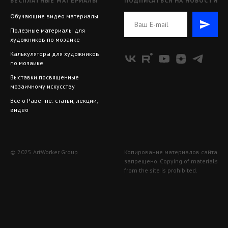
БЕСПЛАТНЫЕ МАТЕРИАЛЫ
ПОДПИСАТЬСЯ НА НОВОСТИ
Обучающие видео материалы
Полезные материалы для
художников по мозаике
Калькуляторы для художников
по мозаике
Выставки посвященные
мозаичному искусству
Все о Равенне: статьи, лекции,
видео
© 2025 ArtWorker Group
Копирование материалов сайта
запрещено. Copying of materials
from the site is prohibited.