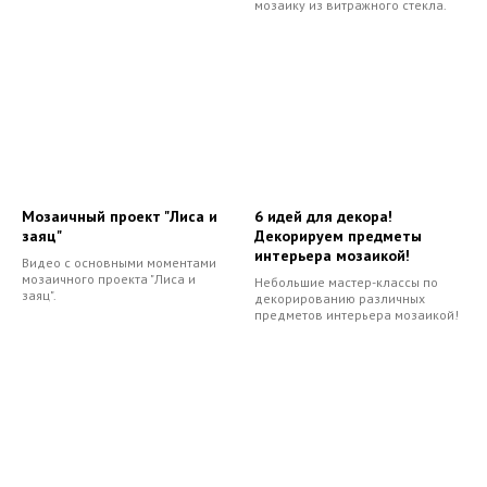
мозаику из витражного стекла.
Мозаичный проект "Лиса и
6 идей для декора!
заяц"
Декорируем предметы
интерьера мозаикой!
Видео с основными моментами
мозаичного проекта "Лиса и
Небольшие мастер-классы по
заяц".
декорированию различных
предметов интерьера мозаикой!