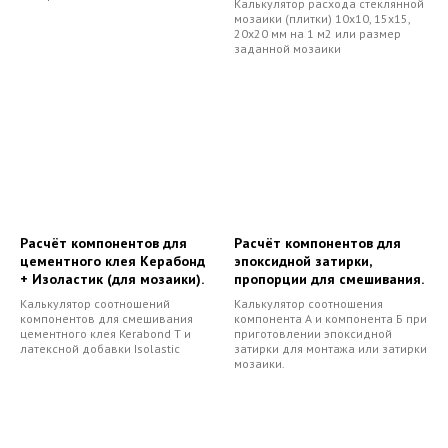
Калькулятор расхода стеклянной
мозаики (плитки) 10х10, 15х15,
20х20 мм на 1 м2 или размер
заданной мозаики
Расчёт компонентов для
Расчёт компонентов для
цементного клея Керабонд
эпоксидной затирки,
+ Изоластик (для мозаики).
пропорции для смешивания.
Калькулятор соотношений
Калькулятор соотношения
компонентов для смешивания
компонента А и компонента Б при
цементного клея Kerabond T и
приготовлении эпоксидной
латексной добавки Isolastic
затирки для монтажа или затирки
мозаики.