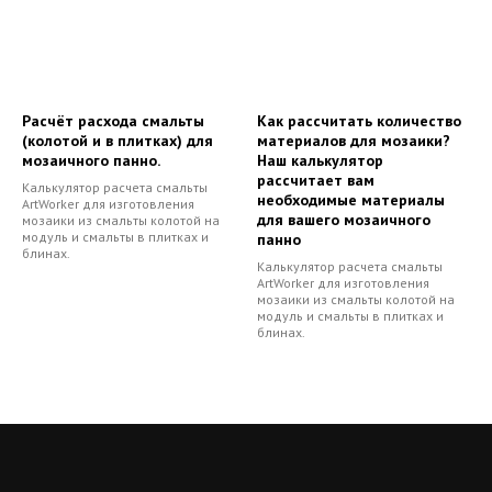
Расчёт расхода смальты
Как рассчитать количество
(колотой и в плитках) для
материалов для мозаики?
мозаичного панно.
Наш калькулятор
рассчитает вам
Калькулятор расчета смальты
необходимые материалы
ArtWorker для изготовления
для вашего мозаичного
мозаики из смальты колотой на
модуль и смальты в плитках и
панно
блинах.
Калькулятор расчета смальты
ArtWorker для изготовления
мозаики из смальты колотой на
модуль и смальты в плитках и
блинах.