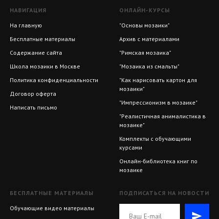
НАВИГАЦИЯ
ОНЛАЙН-КУРСЫ
На главную
"Основы мозаики"
Бесплатные материалы
Архив с материалами
Содержание сайта
"Римская мозаика"
Школа мозаики в Москве
"Мозаика из смальты"
Политика конфиденциальности
"Как нарисовать картон для
мозаики"
Договор оферта
"Импрессионизм в мозаике"
Написать письмо
"Реалистичная анималистика в
мозаике"
Комплекты с обучающими
курсами
Онлайн-библиотека книг по
мозаике
БЕСПЛАТНЫЕ МАТЕРИАЛЫ
ПОДПИСАТЬСЯ НА НОВОСТИ
Обучающие видео материалы